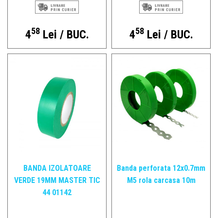
58
58
4
Lei / BUC.
4
Lei / BUC.
BANDA IZOLATOARE
Banda perforata 12x0.7mm
VERDE 19MM MASTER TIC
M5 rola carcasa 10m
44 01142