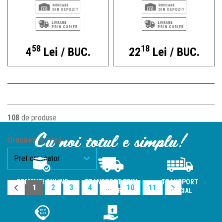
58
18
4
Lei / BUC.
22
Lei / BUC.
108
de produse
Cu noi totul e simplu!
Ordonează după:
COMENZI ONLINE
TRANSPORT PRIN
TRANSPORT
1
2
3
4
...
10
11
CURIER
SPECIAL