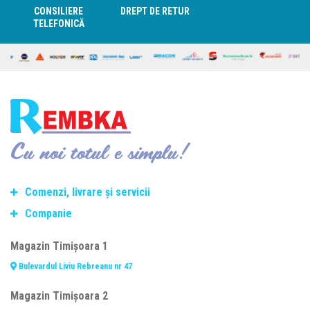
CONSILIERE
DREPT DE RETUR
TELEFONICĂ
Cu noi totul e simplu!
Comenzi, livrare și servicii
Companie
Termeni si conditii de transport
Modalitate de plată
Despre noi
Magazin Timișoara 1
Politica de retur
Contact
Bulevardul Liviu Rebreanu nr 47
Consiliere telefonică
Cariere
Fasonare și debitare oțel beton
Termeni și condiții
Magazin Timișoara 2