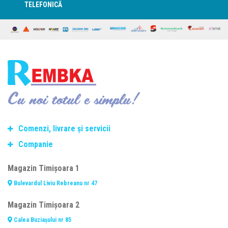
TELEFONICĂ
Cu noi totul e simplu!
Comenzi, livrare și servicii
Companie
Termeni si conditii de transport
Modalitate de plată
Despre noi
Magazin Timișoara 1
Politica de retur
Contact
Bulevardul Liviu Rebreanu nr 47
Consiliere telefonică
Cariere
Fasonare și debitare oțel beton
Termeni și condiții
Magazin Timișoara 2
Prelucrarea datelor personale
Calea Buziașului nr 85