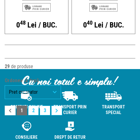
48
40
0
Lei / BUC.
0
Lei / BUC.
29
de produse
Cu noi totul e simplu!
Ordonează după:
COMENZI ONLINE
TRANSPORT PRIN
TRANSPORT
1
2
3
CURIER
SPECIAL
CONSILIERE
DREPT DE RETUR