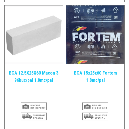
Tije filetate si prezoane
Tevi si fitinguri pvc
Centrale
Robineti
BCA 12.5X25X60 Macon 3
BCA 15x25x60 Fortem
96buc/pal 1.8mc/pal
1.8mc/pal