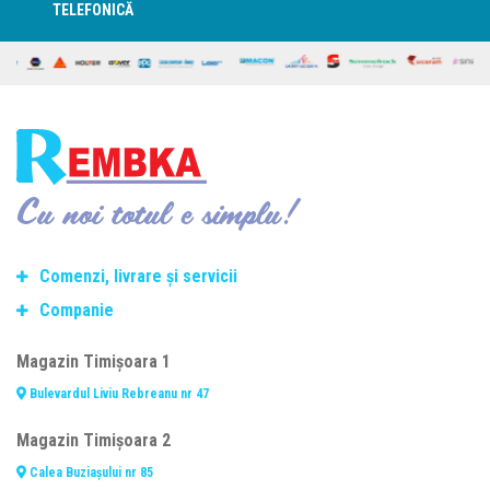
TELEFONICĂ
Cu noi totul e simplu!
Comenzi, livrare și servicii
Companie
Termeni si conditii de transport
Modalitate de plată
Despre noi
Magazin Timișoara 1
Politica de retur
Contact
Bulevardul Liviu Rebreanu nr 47
Consiliere telefonică
Cariere
Fasonare și debitare oțel beton
Termeni și condiții
Magazin Timișoara 2
Prelucrarea datelor personale
Calea Buziașului nr 85