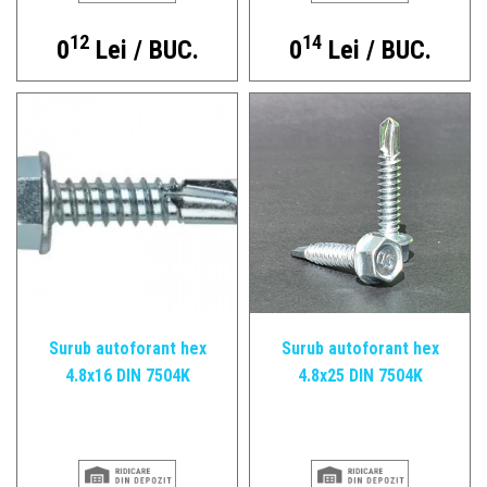
12
14
0
Lei / BUC.
0
Lei / BUC.
Surub autoforant hex
Surub autoforant hex
4.8x16 DIN 7504K
4.8x25 DIN 7504K