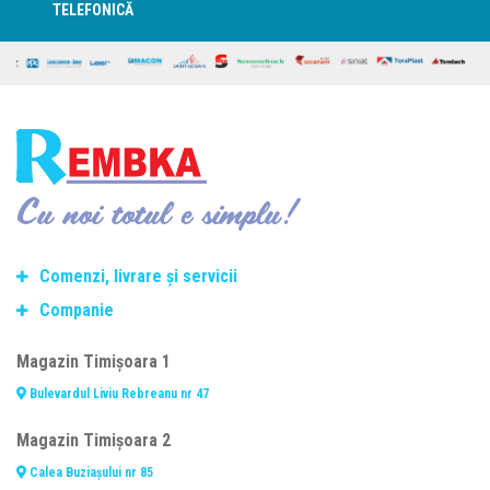
TELEFONICĂ
Cu noi totul e simplu!
Comenzi, livrare și servicii
Companie
Termeni si conditii de transport
Modalitate de plată
Despre noi
Magazin Timișoara 1
Politica de retur
Contact
Bulevardul Liviu Rebreanu nr 47
Consiliere telefonică
Cariere
Fasonare și debitare oțel beton
Termeni și condiții
Magazin Timișoara 2
Prelucrarea datelor personale
Calea Buziașului nr 85