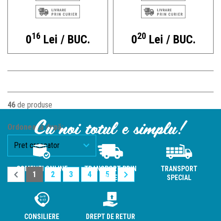
16
20
0
Lei / BUC.
0
Lei / BUC.
46
de produse
Cu noi totul e simplu!
Ordonează după:
COMENZI ONLINE
TRANSPORT PRIN
TRANSPORT
1
2
3
4
5
CURIER
SPECIAL
CONSILIERE
DREPT DE RETUR