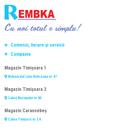
Cu noi totul e simplu!
Comenzi, livrare și servicii
Companie
Termeni si conditii de transport
Modalitate de plată
Despre noi
Magazin Timișoara 1
Politica de retur
Contact
Bulevardul Liviu Rebreanu nr 47
Consiliere telefonică
Cariere
Fasonare și debitare oțel beton
Termeni și condiții
Magazin Timișoara 2
Prelucrarea datelor personale
Calea Buziașului nr 85
Politica utilizare cookie-uri
Magazin Caransebeș
A.N.P.C.
Calea Timișorii nr 2 A
A.N.P.C. - SAL