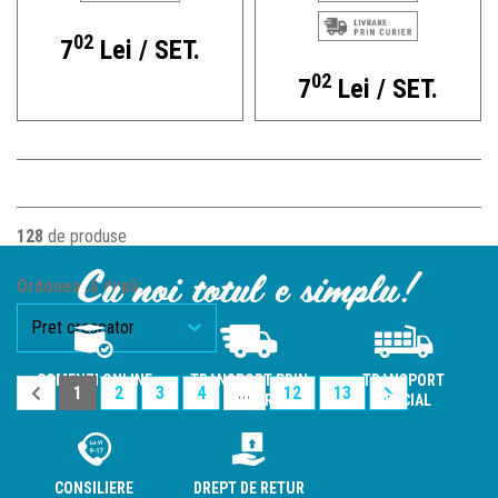
02
7
Lei / SET.
02
7
Lei / SET.
128
de produse
Cu noi totul e simplu!
Ordonează după:
COMENZI ONLINE
TRANSPORT PRIN
TRANSPORT
1
2
3
4
...
12
13
CURIER
SPECIAL
CONSILIERE
DREPT DE RETUR