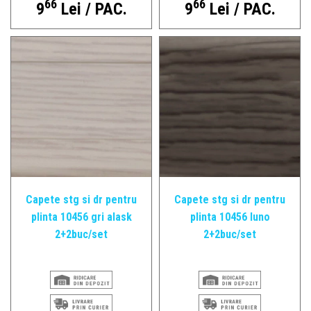
66
66
9
Lei / PAC.
9
Lei / PAC.
Capete stg si dr pentru
Capete stg si dr pentru
plinta 10456 gri alask
plinta 10456 Iuno
2+2buc/set
2+2buc/set