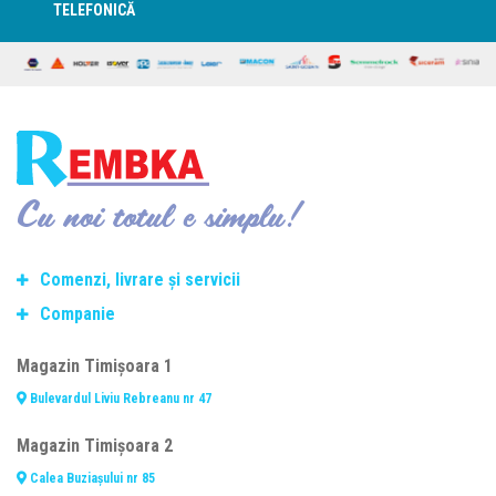
TELEFONICĂ
Cu noi totul e simplu!
Comenzi, livrare și servicii
Companie
Termeni si conditii de transport
Modalitate de plată
Despre noi
Magazin Timișoara 1
Politica de retur
Contact
Bulevardul Liviu Rebreanu nr 47
Consiliere telefonică
Cariere
Fasonare și debitare oțel beton
Termeni și condiții
Magazin Timișoara 2
Prelucrarea datelor personale
Calea Buziașului nr 85