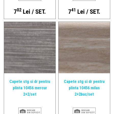
02
41
7
Lei / SET.
7
Lei / SET.
Capete stg si dr pentru
Capete stg si dr pentru
plinta 10456 mercur
plinta 10456 milas
2+2/set
2+2buc/set